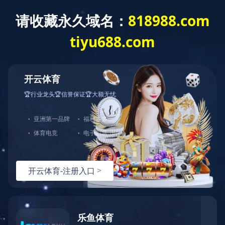
客
服
中
心