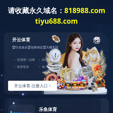
客
服
中
心