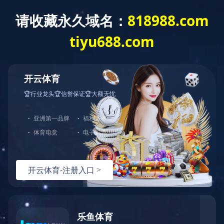
客
服
中
心