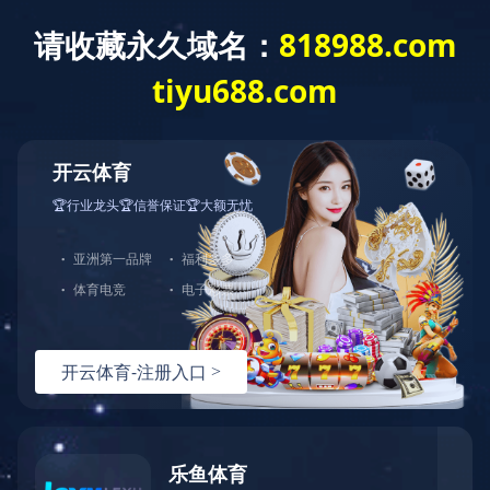
客
服
中
心