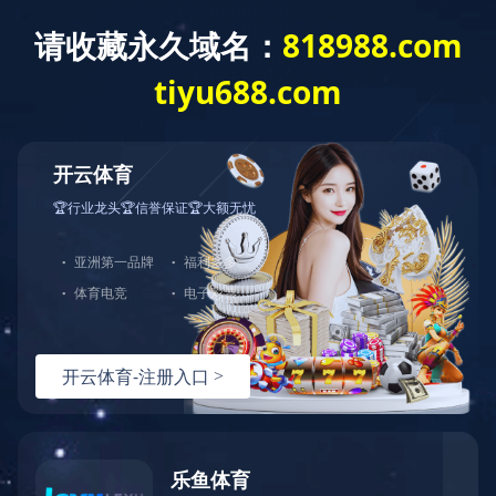
客
服
中
心