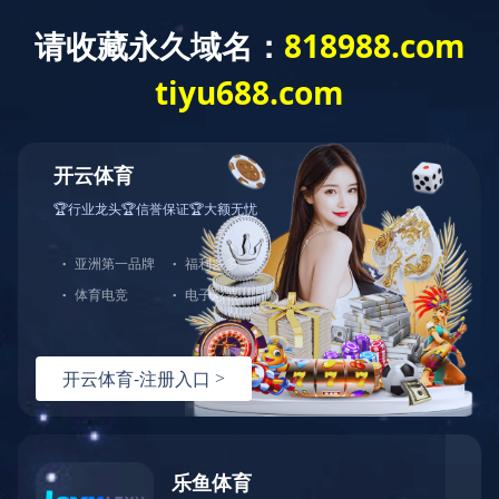
客
服
中
心